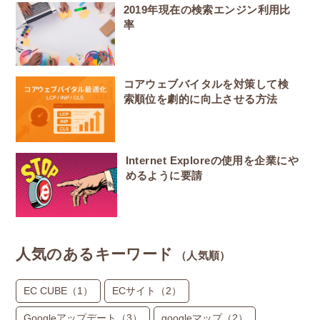
2019年現在の検索エンジン利用比
率
コアウェブバイタルを対策して検
索順位を劇的に向上させる方法
Internet Exploreの使用を企業にや
めるように要請
人気のあるキーワード
（人気順）
EC CUBE
（1）
ECサイト
（2）
Googleアップデート
（3）
googleマップ
（2）