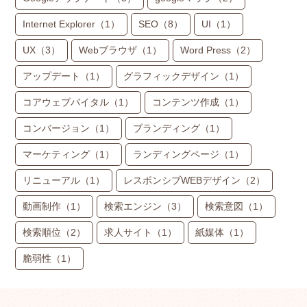
Internet Explorer
（1）
SEO
（8）
UI
（1）
UX
（3）
Webブラウザ
（1）
Word Press
（2）
アップデート
（1）
グラフィックデザイン
（1）
コアウェブバイタル
（1）
コンテンツ作成
（1）
コンバージョン
（1）
ブランディング
（1）
マーケティング
（1）
ランディングページ
（1）
リニューアル
（1）
レスポンシブWEBデザイン
（2）
動画制作
（1）
検索エンジン
（3）
検索意図
（1）
検索順位
（2）
求人サイト
（1）
紙媒体
（1）
脆弱性
（1）